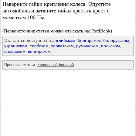
Наверните гайки крепления колеса. Опустите
автомобиль и затяните гайки крест-накрест с
моментом 100 Нм.
(Первоисточник статьи можно отыскать на: FordBook)
Эта статья доступна на
английском
,
болгарском
,
белорусском
,
украинском
,
сербском
,
хорватском
,
румынском
,
польском
,
словацком
,
венгерском
Проверка статьи:
Кошелев Афанасий