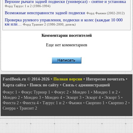
Верхние рычаги задней подвески (универсал) - снятие и установка
Форд Таурус 1 и 2 (1986-1994)
Возможные неисправности задней подвески
Форд Фьюжн (2002-2012)
Проверка рулевого управления, подвески и колес (каждые 10 000
км или…
Форд Транзит 2 (1986-2000, дизель)
Комментарии посетителей
Еще нет комментариев
FordBook.ru © 2014-2026
•
Полная версия
•
Интересно почитать
•
Карта сайта
•
Поиск по сайту
•
Связь с администрацией
Фокус 1
•
Фокус Турнир 1
•
Фокус 2
•
Мондео 1
•
Мондео 1 и 2
•
Мондео 2
•
Мондео 3
•
Мондео 4
•
Эскорт 3
•
Эскорт 4
•
Эскорт 5
•
Фиеста 2
•
Фиеста 4
•
Таурус 1 и 2
•
Фьюжн
•
Скорпио 1
•
Скорпио 2
•
Сиерра
•
Транзит 2