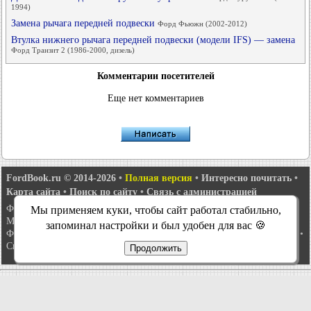
1994)
Замена рычага передней подвески
Форд Фьюжн (2002-2012)
Втулка нижнего рычага передней подвески (модели IFS) — замена
Форд Транзит 2 (1986-2000, дизель)
Комментарии посетителей
Еще нет комментариев
FordBook.ru © 2014-2026
•
Полная версия
•
Интересно почитать
•
Карта сайта
•
Поиск по сайту
•
Связь с администрацией
Фокус 1
•
Фокус Турнир 1
•
Фокус 2
•
Мондео 1
•
Мондео 1 и 2
•
Мы применяем куки, чтобы сайт работал стабильно,
Мондео 2
•
Мондео 3
•
Мондео 4
•
Эскорт 3
•
Эскорт 4
•
Эскорт 5
•
запоминал настройки и был удобен для вас 🍪
Фиеста 2
•
Фиеста 4
•
Таурус 1 и 2
•
Фьюжн
•
Скорпио 1
•
Скорпио 2
•
Сиерра
•
Транзит 2
Продолжить