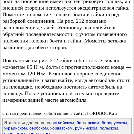
болт на поперечине имеет эксцентриковую головку, а с
внешней стороны используется эксцентриковая гайка.
Пометьте положение головки болта и гайки перед
разборкой соединения. На рис. 212 показано
расположение деталей. Установку выполняйте в
обратной последовательности, с учетом помеченного
положения головки болта и гайки. Моменты затяжки
различны для обеих сторон.
Показанные на рис. 212 гайки и болты затягивают
моментом 85 Н·м, болты с противоположного конца —
моментом 120 Н·м. Резиновое опорное соединение
устанавливайте и затягивайте, когда автомобиль стоит
на площадке, необходимо поставить автомобиль на
эстакаду. После установки обязательно проведите
измерения задней части автомобиля.
Статья представляет собой копию с сайта: FORDBOOK.ru
Эта статья доступна на
английском
,
болгарском
,
белорусском
,
украинском
,
сербском
,
хорватском
,
румынском
,
польском
,
словацком
,
венгерском