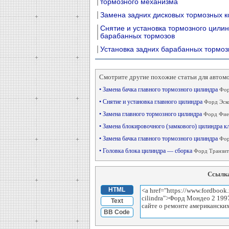
тормозного механизма
Замена задних дисковых тормозных к
Снятие и установка тормозного цили
барабанных тормозов
Установка задних барабанных тормоз
Смотрите другие похожие статьи для автом
• Замена бачка главного тормозного цилиндра
Фор
• Снятие и установка главного цилиндра
Форд Эско
• Замена главного тормозного цилиндра
Форд Фиес
• Замена блокировочного (замкового) цилиндра 
• Замена бачка главного тормозного цилиндра
Фор
• Головка блока цилиндра — сборка
Форд Транзит 
Ссылка
HTML
Text
BB Code