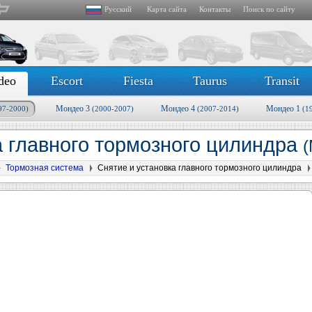
Русский
Карта сайта
Контакты
Поиск по сайту
deo
Escort
Fiesta
Taurus
Transit
Мондео 3
Мондео 4
Мондео 1
97-2000)
(2000-2007)
(2007-2014)
(1
а главного тормозного цилиндра
(
Тормозная система
Снятие и установка главного тормозного цилиндра