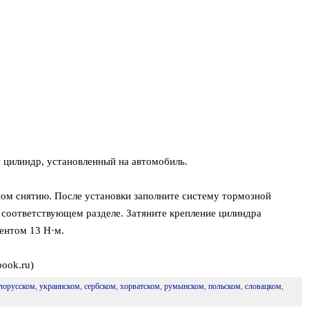
й цилиндр, установленный на автомобиль.
ном снятию. После установки заполните систему тормозной
в соответствующем разделе. Затяните крепление цилиндра
ентом 13 Н·м.
book.ru)
лорусском
,
украинском
,
сербском
,
хорватском
,
румынском
,
польском
,
словацком
,