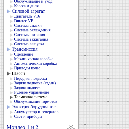
Обслуживание и уход
Колеса и диски
Силовой агрегат
Двигатель V16
Duratec VЕ
Система смазки
Система охлаждения
Системы питания
Система зажигания
Система выпуска
Трансмиссия
Сцепление
Механическая коробка
Автоматическая коробка
Приводы колес
Шасси
Передняя подвеска
Задняя подвеска (седан)
Задняя подвеска
Рулевое управление
Тормозная система
Обслуживание тормозов
Электрооборудование
Аккумулятор и генератор
Свет и приборы
Мондео 1 и 2