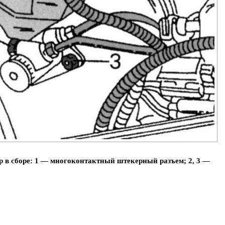
р в сборе: 1 — многоконтактный штекерный разъем; 2, 3 —