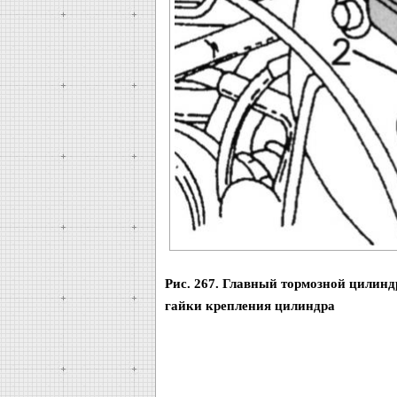
Рис. 267. Главный тормозной цилинд
гайки крепления цилиндра