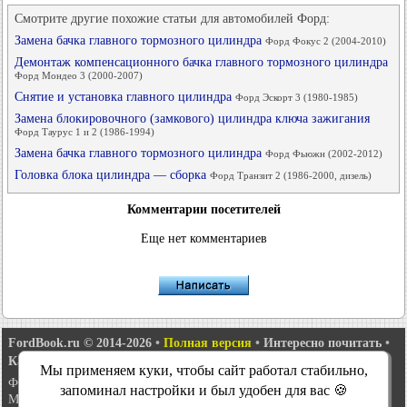
Смотрите другие похожие статьи для автомобилей Форд:
Замена бачка главного тормозного цилиндра
Форд Фокус 2 (2004-2010)
Демонтаж компенсационного бачка главного тормозного цилиндра
Форд Мондео 3 (2000-2007)
Снятие и установка главного цилиндра
Форд Эскорт 3 (1980-1985)
Замена блокировочного (замкового) цилиндра ключа зажигания
Форд Таурус 1 и 2 (1986-1994)
Замена бачка главного тормозного цилиндра
Форд Фьюжн (2002-2012)
Головка блока цилиндра — сборка
Форд Транзит 2 (1986-2000, дизель)
Комментарии посетителей
Еще нет комментариев
FordBook.ru © 2014-2026
•
Полная версия
•
Интересно почитать
•
Карта сайта
•
Поиск по сайту
•
Связь с администрацией
Мы применяем куки, чтобы сайт работал стабильно,
Фокус 1
•
Фокус Турнир 1
•
Фокус 2
•
Мондео 1
•
Мондео 1 и 2
•
запоминал настройки и был удобен для вас 🍪
Мондео 2
•
Мондео 3
•
Мондео 4
•
Эскорт 3
•
Эскорт 4
•
Эскорт 5
•