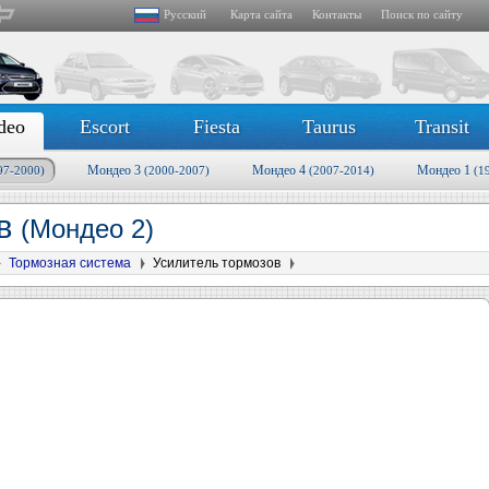
Русский
Карта сайта
Контакты
Поиск по сайту
deo
Escort
Fiesta
Taurus
Transit
Мондео 3
Мондео 4
Мондео 1
97-2000)
(2000-2007)
(2007-2014)
(1
ов
(Мондео 2)
Тормозная система
Усилитель тормозов