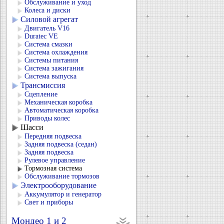
Обслуживание и уход
Колеса и диски
Силовой агрегат
Двигатель V16
Duratec VЕ
Система смазки
Система охлаждения
Системы питания
Система зажигания
Система выпуска
Трансмиссия
Сцепление
Механическая коробка
Автоматическая коробка
Приводы колес
Шасси
Передняя подвеска
Задняя подвеска (седан)
Задняя подвеска
Рулевое управление
Тормозная система
Обслуживание тормозов
Электрооборудование
Аккумулятор и генератор
Свет и приборы
Мондео 1 и 2