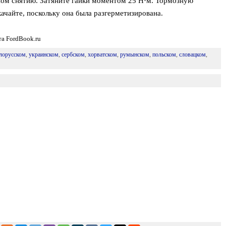
ном снятию. Затяните гайки моментом 25 Н·м. Тормозную
ачайте, поскольку она была разгерметизирована.
та FordBook.ru
лорусском
,
украинском
,
сербском
,
хорватском
,
румынском
,
польском
,
словацком
,