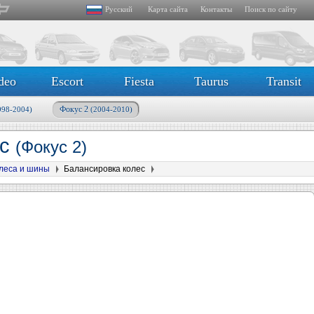
Русский
Карта сайта
Контакты
Поиск по сайту
deo
Escort
Fiesta
Taurus
Transit
Фокус 2
998-2004)
(2004-2010)
ес
(Фокус 2)
леса и шины
Балансировка колес