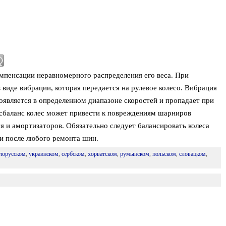
омпенсации неравномерного распределения его веса. При
в виде вибрации, которая передается на рулевое колесо. Вибрация
роявляется в определенном диапазоне скоростей и пропадает при
сбаланс колес может привести к повреждениям шарниров
я и амортизаторов. Обязательно следует балансировать колеса
ли после любого ремонта шин.
лорусском
,
украинском
,
сербском
,
хорватском
,
румынском
,
польском
,
словацком
,