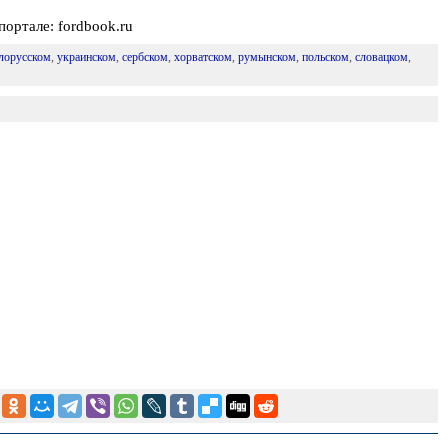
портале: fordbook.ru
лорусском
,
украинском
,
сербском
,
хорватском
,
румынском
,
польском
,
словацком
,