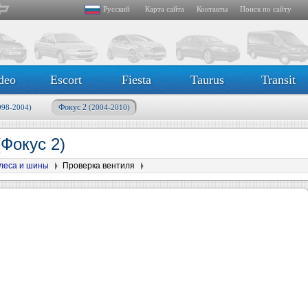
Русский
Карта сайта
Контакты
Поиск по сайту
deo
Escort
Fiesta
Taurus
Transit
Фокус 2
998-2004)
(2004-2010)
(Фокус 2)
леса и шины
Проверка вентиля