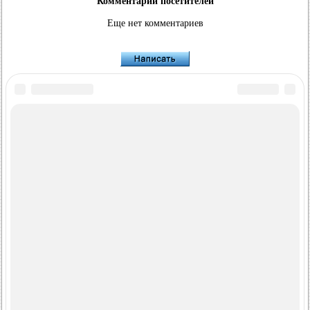
Комментарии посетителей
Еще нет комментариев
FordBook.ru © 2014-2026
•
Полная версия
•
Интересно почитать
•
Карта сайта
•
Поиск по сайту
•
Связь с администрацией
Фокус 1
•
Фокус Турнир 1
•
Фокус 2
•
Мондео 1
•
Мондео 1 и 2
•
Мондео 2
•
Мондео 3
•
Мондео 4
•
Эскорт 3
•
Эскорт 4
•
Эскорт 5
•
Фиеста 2
•
Фиеста 4
•
Таурус 1 и 2
•
Фьюжн
•
Скорпио 1
•
Скорпио 2
•
Сиерра
•
Транзит 2