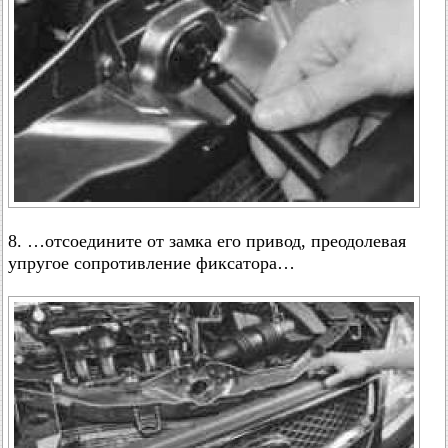
8. …отсоедините от замка его привод, преодолевая
упругое сопротивление фиксатора…