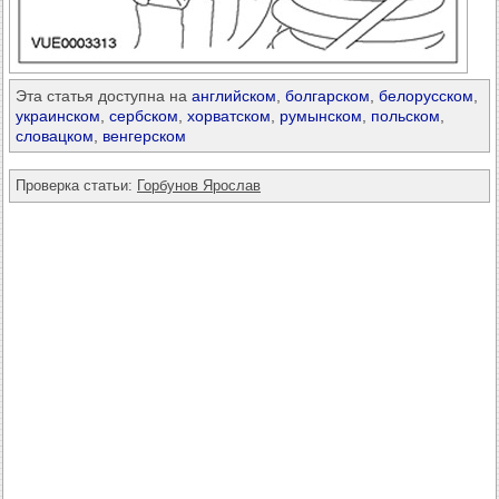
Эта статья доступна на
английском
,
болгарском
,
белорусском
,
украинском
,
сербском
,
хорватском
,
румынском
,
польском
,
словацком
,
венгерском
Проверка статьи:
Горбунов Ярослав