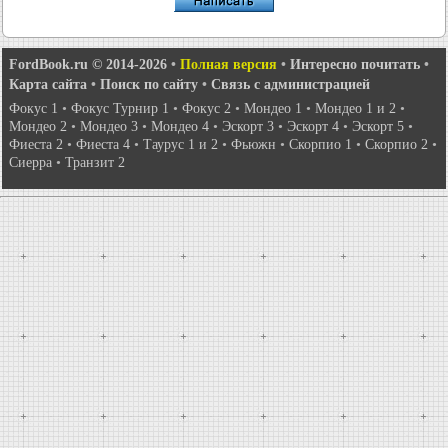
FordBook.ru © 2014-2026
•
Полная версия
•
Интересно почитать
•
Карта сайта
•
Поиск по сайту
•
Связь с администрацией
Фокус 1
•
Фокус Турнир 1
•
Фокус 2
•
Мондео 1
•
Мондео 1 и 2
•
Мондео 2
•
Мондео 3
•
Мондео 4
•
Эскорт 3
•
Эскорт 4
•
Эскорт 5
•
Фиеста 2
•
Фиеста 4
•
Таурус 1 и 2
•
Фьюжн
•
Скорпио 1
•
Скорпио 2
•
Сиерра
•
Транзит 2