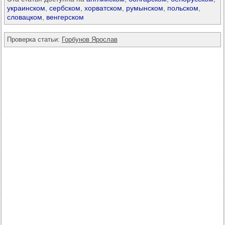
украинском
,
сербском
,
хорватском
,
румынском
,
польском
,
словацком
,
венгерском
Проверка статьи:
Горбунов Ярослав