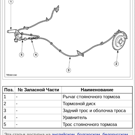
Поз.
№ Запасной Части
Наименование
1
-
Рычаг стояночного тормоза
2
-
Тормозной диск
3
-
Задний трос и оболочка троса
4
-
Уравнитель
5
-
Трос стояночного тормоза
Эта статья доступна на
английском
,
болгарском
,
белорусском
,