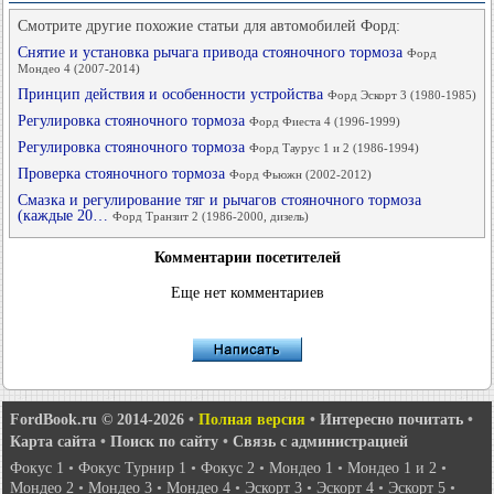
Смотрите другие похожие статьи для автомобилей Форд:
Снятие и установка рычага привода стояночного тормоза
Форд
Мондео 4 (2007-2014)
Принцип действия и особенности устройства
Форд Эскорт 3 (1980-1985)
Регулировка стояночного тормоза
Форд Фиеста 4 (1996-1999)
Регулировка стояночного тормоза
Форд Таурус 1 и 2 (1986-1994)
Проверка стояночного тормоза
Форд Фьюжн (2002-2012)
Смазка и регулирование тяг и рычагов стояночного тормоза
(каждые 20…
Форд Транзит 2 (1986-2000, дизель)
Комментарии посетителей
Еще нет комментариев
FordBook.ru © 2014-2026
•
Полная версия
•
Интересно почитать
•
Карта сайта
•
Поиск по сайту
•
Связь с администрацией
Фокус 1
•
Фокус Турнир 1
•
Фокус 2
•
Мондео 1
•
Мондео 1 и 2
•
Мондео 2
•
Мондео 3
•
Мондео 4
•
Эскорт 3
•
Эскорт 4
•
Эскорт 5
•