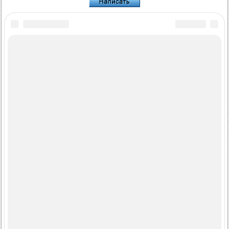
FordBook.ru © 2014-2026
•
Полная версия
•
Интересно почитать
•
Карта сайта
•
Поиск по сайту
•
Связь с администрацией
Фокус 1
•
Фокус Турнир 1
•
Фокус 2
•
Мондео 1
•
Мондео 1 и 2
•
Мондео 2
•
Мондео 3
•
Мондео 4
•
Эскорт 3
•
Эскорт 4
•
Эскорт 5
•
Фиеста 2
•
Фиеста 4
•
Таурус 1 и 2
•
Фьюжн
•
Скорпио 1
•
Скорпио 2
•
Сиерра
•
Транзит 2