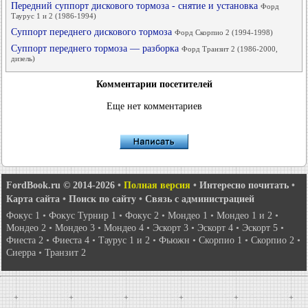
Передний суппорт дискового тормоза - снятие и установка
Форд
Таурус 1 и 2 (1986-1994)
Суппорт переднего дискового тормоза
Форд Скорпио 2 (1994-1998)
Суппорт переднего тормоза — разборка
Форд Транзит 2 (1986-2000,
дизель)
Комментарии посетителей
Еще нет комментариев
FordBook.ru © 2014-2026
•
Полная версия
•
Интересно почитать
•
Карта сайта
•
Поиск по сайту
•
Связь с администрацией
Фокус 1
•
Фокус Турнир 1
•
Фокус 2
•
Мондео 1
•
Мондео 1 и 2
•
Мондео 2
•
Мондео 3
•
Мондео 4
•
Эскорт 3
•
Эскорт 4
•
Эскорт 5
•
Фиеста 2
•
Фиеста 4
•
Таурус 1 и 2
•
Фьюжн
•
Скорпио 1
•
Скорпио 2
•
Сиерра
•
Транзит 2