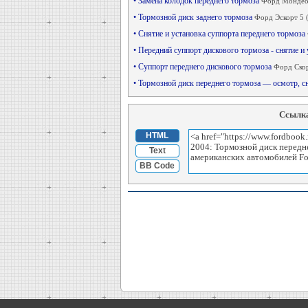
• Замена колодок переднего тормоза
Форд Мондео 
• Тормозной диск заднего тормоза
Форд Эскорт 5 
• Снятие и установка суппорта переднего тормоза
• Передний суппорт дискового тормоза - снятие и
• Суппорт переднего дискового тормоза
Форд Скор
• Тормозной диск переднего тормоза — осмотр, с
Ссылка
HTML
Text
BB Code