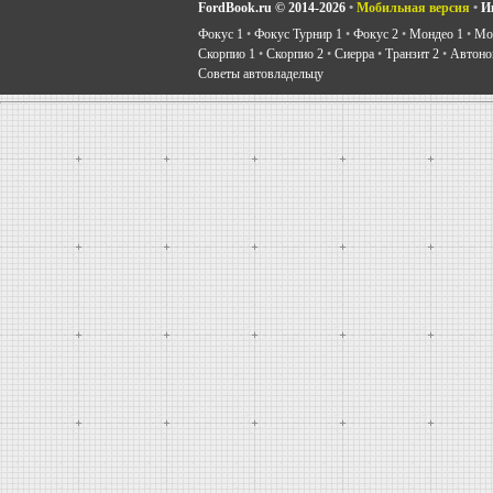
FordBook.ru © 2014-2026
•
Мобильная версия
•
И
Фокус 1
•
Фокус Турнир 1
•
Фокус 2
•
Мондео 1
•
Мон
Скорпио 1
•
Скорпио 2
•
Сиерра
•
Транзит 2
•
Автоно
Советы автовладельцу