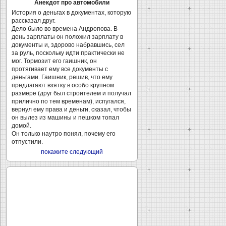
Анекдот про автомобили
История о деньгах в документах, которую
рассказал друг.
Дело было во времена Андропова. В
день зарплаты он положил зарплату в
документы и, здорово набравшись, сел
за руль, поскольку идти практически не
мог. Тормозит его гаишник, он
протягивает ему все документы с
деньгами. Гаишник, решив, что ему
предлагают взятку в особо крупном
размере (друг был строителем и получал
прилично по тем временам), испугался,
вернул ему права и деньги, сказал, чтобы
он вылез из машины и пешком топал
домой.
Он только наутро понял, почему его
отпустили.
покажите следующий