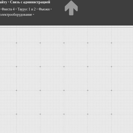
сайту
•
Связь с администрацией
•
Фиеста 4
•
Таурус 1 и 2
•
Фьюжн
•
электрооборудование
•