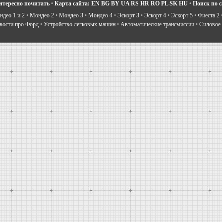
нтересно почитать
•
Карта сайта:
EN
BG
BY
UA
RS
HR
RO
PL
SK
HU
•
Поиск по 
део 1 и 2
•
Мондео 2
•
Мондео 3
•
Мондео 4
•
Эскорт 3
•
Эскорт 4
•
Эскорт 5
•
Фиеста 2
вости про Форд
•
Устройство легковых машин
•
Автоматические трансмиссии
•
Силовое 