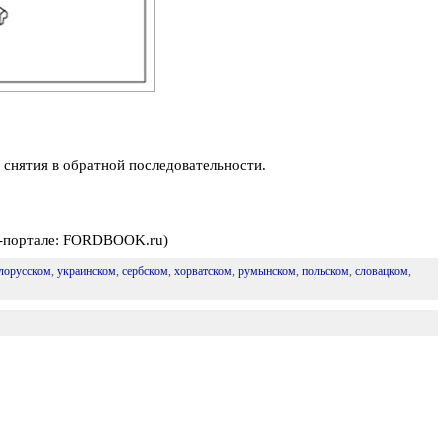
 снятия в обратной последовательности.
б-портале: FORDBOOK.ru)
лорусском
,
украинском
,
сербском
,
хорватском
,
румынском
,
польском
,
словацком
,