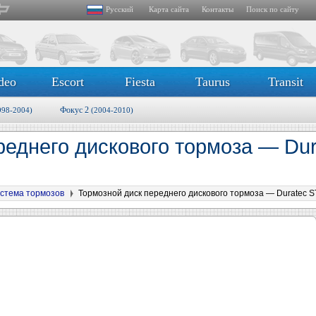
Русский
Карта сайта
Контакты
Поиск по сайту
deo
Escort
Fiesta
Taurus
Transit
Фокус 2
998-2004)
(2004-2010)
реднего дискового тормоза — Dur
стема тормозов
Тормозной диск переднего дискового тормоза — Duratec ST