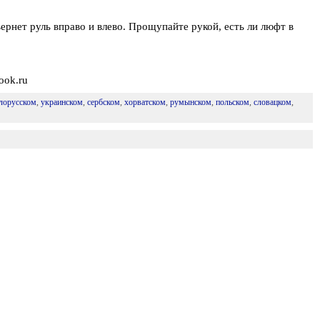
рнет руль вправо и влево. Прощупайте рукой, есть ли люфт в
ook.ru
лорусском
,
украинском
,
сербском
,
хорватском
,
румынском
,
польском
,
словацком
,