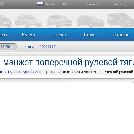
Русский
Карта сайта
Контакты
Поиск по сайту
deo
Escort
Fiesta
Taurus
Transit
Фокус 2
998-2004)
(2004-2010)
и манжет поперечной рулевой тя
и
Рулевое управление
Проверка головок и манжет поперечной рулевой 