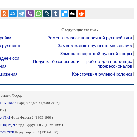
Следующие статьи »
рейки
Замена головок поперечной рулевой тяги
а рулевого
Замена манжет рулевого механизма
Замена поворотной рулевой опоры
едней оси
Подушка безопасности — работа для настоящих
ния
профессионалов
движения
Конструкция рулевой колонки
обилей Форд:
и и манжет
Форд Мондео 3 (2000-2007)
997)
4i/1.6i
Форд Фиеста 2 (1983-1989)
ой передач
Форд Таурус 1 и 2 (1986-1994)
евой тяги
Форд Скорпио 2 (1994-1998)