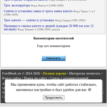
Трос акселератора
Форд Фиеста 4 (1996-1999)
Снятие и установка замка и троса замка капота
Форд Таурус 1 и 2
(1986-1994)
Трос капота — снятие и установка
Форд Сиерра (1982-1993)
Проверка и смазка капота и дверей (каждые 20 000 км или 12
месяцев)
Форд Транзит 2 (1986-2000, дизель)
Комментарии посетителей
Еще нет комментариев
FordBook.ru © 2014-2026
•
Полная версия
•
Интересно почитать
•
Карта сайта
•
Поиск по сайту
•
Связь с администрацией
Фокус 1
•
Фокус Турнир 1
•
Фокус 2
•
Мондео 1
•
Мондео 1 и 2
•
Мы применяем куки, чтобы сайт работал стабильно,
Мондео 2
•
Мондео 3
•
Мондео 4
•
Эскорт 3
•
Эскорт 4
•
Эскорт 5
•
запоминал настройки и был удобен для вас 🍪
Фиеста 2
•
Фиеста 4
•
Таурус 1 и 2
•
Фьюжн
•
Скорпио 1
•
Скорпио 2
•
Сиерра
•
Транзит 2
Продолжить