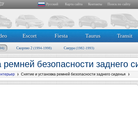
Русский
Карта сайта
Контакты
Поиск по сайту
deo
Escort
Fiesta
Taurus
Transit
Скорпио 2
Сиерра
94)
(1994-1998)
(1982-1993)
а ремней безопасности заднего 
нтерьер
Снятие и установка ремней безопасности заднего сиденья