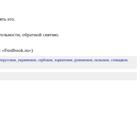
ть его.
тельности, обратной снятию.
: «Fordbook.ru»)
лорусском
,
украинском
,
сербском
,
хорватском
,
румынском
,
польском
,
словацком
,