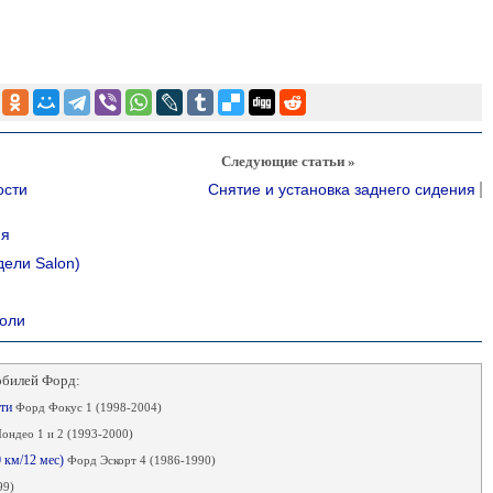
Следующие статьи »
ости
Снятие и установка заднего сидения
ия
дели Salon)
соли
обилей Форд:
сти
Форд Фокус 1 (1998-2004)
ндео 1 и 2 (1993-2000)
0 км/12 мес)
Форд Эскорт 4 (1986-1990)
99)