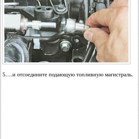
5….и отсоедините подающую топливную магистраль.