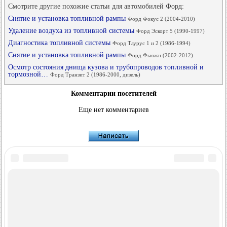
Смотрите другие похожие статьи для автомобилей Форд:
Снятие и установка топливной рампы
Форд Фокус 2 (2004-2010)
Удаление воздуха из топливной системы
Форд Эскорт 5 (1990-1997)
Диагностика топливной системы
Форд Таурус 1 и 2 (1986-1994)
Снятие и установка топливной рампы
Форд Фьюжн (2002-2012)
Осмотр состояния днища кузова и трубопроводов топливной и
тормозной…
Форд Транзит 2 (1986-2000, дизель)
Комментарии посетителей
Еще нет комментариев
FordBook.ru © 2014-2026
•
Полная версия
•
Интересно почитать
•
Карта сайта
•
Поиск по сайту
•
Связь с администрацией
Фокус 1
•
Фокус Турнир 1
•
Фокус 2
•
Мондео 1
•
Мондео 1 и 2
•
Мондео 2
•
Мондео 3
•
Мондео 4
•
Эскорт 3
•
Эскорт 4
•
Эскорт 5
•
Фиеста 2
•
Фиеста 4
•
Таурус 1 и 2
•
Фьюжн
•
Скорпио 1
•
Скорпио 2
•
Сиерра
•
Транзит 2