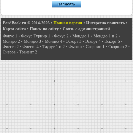
FordBook.ru © 2014-2026
•
Полная версия
•
Интересно почитать
•
Карта сайта
•
Поиск по сайту
•
Связь с администрацией
Фокус 1
•
Фокус Турнир 1
•
Фокус 2
•
Мондео 1
•
Мондео 1 и 2
•
Мондео 2
•
Мондео 3
•
Мондео 4
•
Эскорт 3
•
Эскорт 4
•
Эскорт 5
•
Фиеста 2
•
Фиеста 4
•
Таурус 1 и 2
•
Фьюжн
•
Скорпио 1
•
Скорпио 2
•
Сиерра
•
Транзит 2