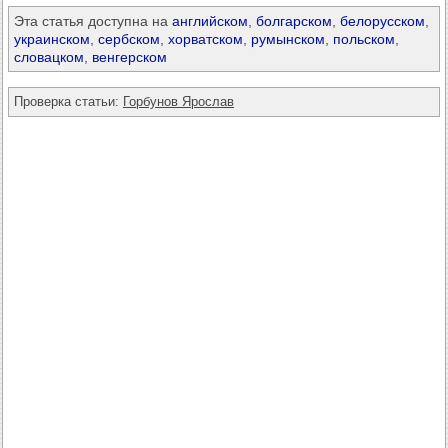
Эта статья доступна на
английском
,
болгарском
,
белорусском
,
украинском
,
сербском
,
хорватском
,
румынском
,
польском
,
словацком
,
венгерском
Проверка статьи:
Горбунов Ярослав