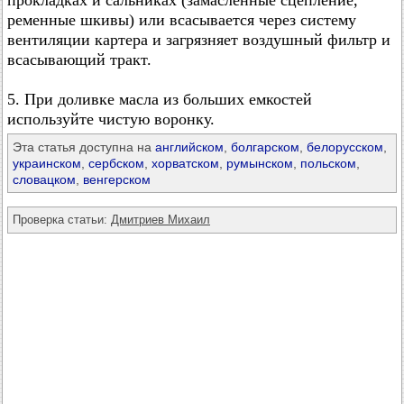
прокладках и сальниках (замасленные сцепление,
ременные шкивы) или всасывается через систему
вентиляции картера и загрязняет воздушный фильтр и
всасывающий тракт.
5. При доливке масла из больших емкостей
используйте чистую воронку.
Эта статья доступна на
английском
,
болгарском
,
белорусском
,
украинском
,
сербском
,
хорватском
,
румынском
,
польском
,
словацком
,
венгерском
Проверка статьи:
Дмитриев Михаил