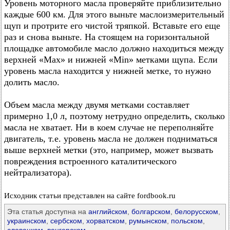
Уровень моторного масла проверяйте приблизительно
каждые 600 км. Для этого выньте маслоизмерительный
щуп и протрите его чистой тряпкой. Вставьте его еще
раз и снова выньте. На стоящем на горизонтальной
площадке автомобиле масло должно находиться между
верхней «Max» и нижней «Min» метками щупа. Если
уровень масла находится у нижней метке, то нужно
долить масло.
Объем масла между двумя метками составляет
примерно 1,0 л, поэтому нетрудно определить, сколько
масла не хватает. Ни в коем случае не переполняйте
двигатель, т.е. уровень масла не должен подниматься
выше верхней метки (это, например, может вызвать
повреждения встроенного каталитического
нейтрализатора).
Исходник статьи представлен на сайте fordbook.ru
Эта статья доступна на
английском
,
болгарском
,
белорусском
,
украинском
,
сербском
,
хорватском
,
румынском
,
польском
,