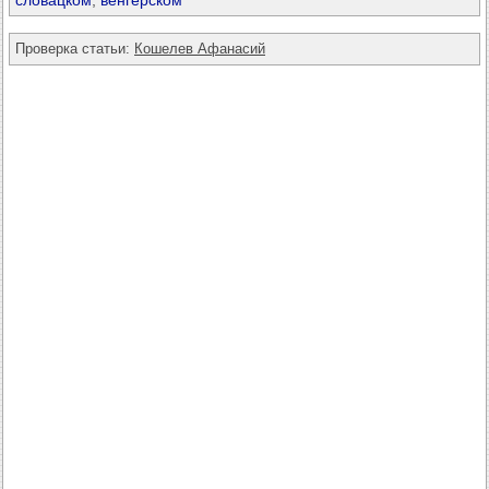
словацком
,
венгерском
Проверка статьи:
Кошелев Афанасий