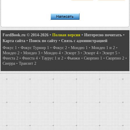
FordBook.ru © 2014-2026
•
Полная версия
•
Интересно почитать
•
Карта сайта
•
Поиск по сайту
•
Связь с администрацией
Фокус 1
•
Фокус Турнир 1
•
Фокус 2
•
Мондео 1
•
Мондео 1 и 2
•
Мондео 2
•
Мондео 3
•
Мондео 4
•
Эскорт 3
•
Эскорт 4
•
Эскорт 5
•
Фиеста 2
•
Фиеста 4
•
Таурус 1 и 2
•
Фьюжн
•
Скорпио 1
•
Скорпио 2
•
Сиерра
•
Транзит 2