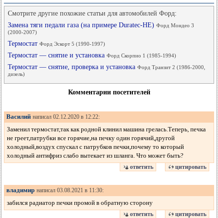
Смотрите другие похожие статьи для автомобилей Форд:
Замена тяги педали газа (на примере Duratec-HE)
Форд Мондео 3
(2000-2007)
Термостат
Форд Эскорт 5 (1990-1997)
Термостат — снятие и установка
Форд Скорпио 1 (1985-1994)
Термостат — снятие, проверка и установка
Форд Транзит 2 (1986-2000,
дизель)
Комментарии посетителей
Василий
написал 02.12.2020 в 12:22:
Заменил термостат,так как родной клинил машина грелась.Теперь, печка
не греет,патрубки все горячие,на печку один горячий,другой
холодный,воздух спускал с патрубков печки,почему то который
холодный антифриз слабо вытекает из шланга. Что может быть?
ответить
цитировать
владимир
написал 03.08.2021 в 11:30:
забился радиатор печки промой в обратную сторону
ответить
цитировать