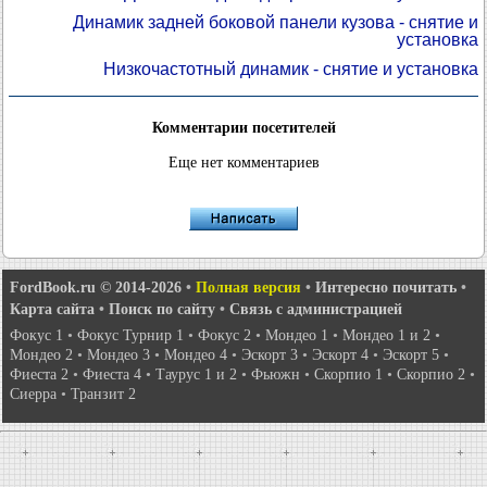
Динамик задней боковой панели кузова - снятие и
установка
Низкочастотный динамик - снятие и установка
Комментарии посетителей
Еще нет комментариев
FordBook.ru © 2014-2026
•
Полная версия
•
Интересно почитать
•
Карта сайта
•
Поиск по сайту
•
Связь с администрацией
Фокус 1
•
Фокус Турнир 1
•
Фокус 2
•
Мондео 1
•
Мондео 1 и 2
•
Мондео 2
•
Мондео 3
•
Мондео 4
•
Эскорт 3
•
Эскорт 4
•
Эскорт 5
•
Фиеста 2
•
Фиеста 4
•
Таурус 1 и 2
•
Фьюжн
•
Скорпио 1
•
Скорпио 2
•
Сиерра
•
Транзит 2