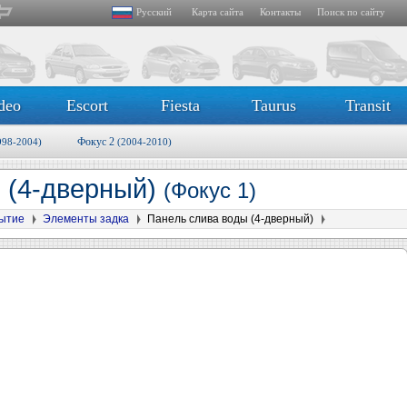
Русский
Карта сайта
Контакты
Поиск по сайту
deo
Escort
Fiesta
Taurus
Transit
Фокус 2
998-2004)
(2004-2010)
 (4-дверный)
(Фокус 1)
рытие
Элементы задка
Панель слива воды (4-дверный)