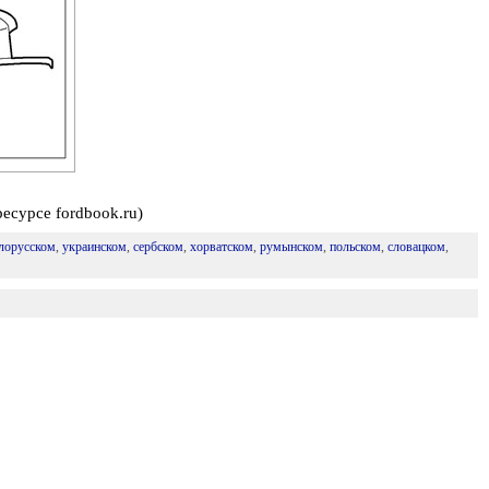
есурсе fordbook.ru)
лорусском
,
украинском
,
сербском
,
хорватском
,
румынском
,
польском
,
словацком
,