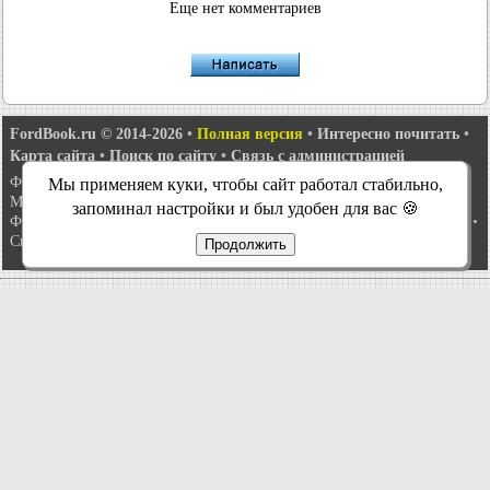
Еще нет комментариев
FordBook.ru © 2014-2026
•
Полная версия
•
Интересно почитать
•
Карта сайта
•
Поиск по сайту
•
Связь с администрацией
Фокус 1
•
Фокус Турнир 1
•
Фокус 2
•
Мондео 1
•
Мондео 1 и 2
•
Мы применяем куки, чтобы сайт работал стабильно,
Мондео 2
•
Мондео 3
•
Мондео 4
•
Эскорт 3
•
Эскорт 4
•
Эскорт 5
•
запоминал настройки и был удобен для вас 🍪
Фиеста 2
•
Фиеста 4
•
Таурус 1 и 2
•
Фьюжн
•
Скорпио 1
•
Скорпио 2
•
Сиерра
•
Транзит 2
Продолжить