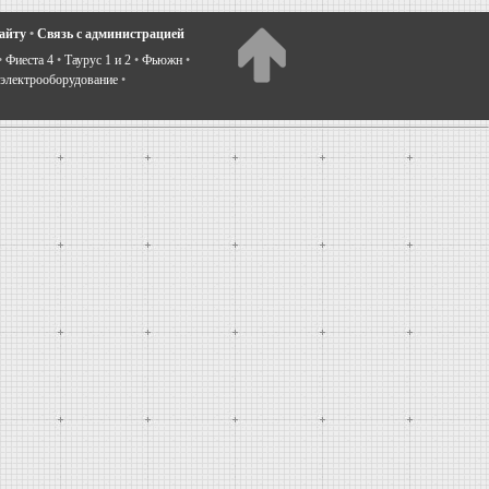
сайту
•
Связь с администрацией
•
Фиеста 4
•
Таурус 1 и 2
•
Фьюжн
•
электрооборудование
•