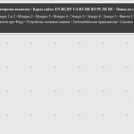
нтересно почитать
•
Карта сайта:
EN
BG
BY
UA
RS
HR
RO
PL
SK
HU
•
Поиск по 
део 1 и 2
•
Мондео 2
•
Мондео 3
•
Мондео 4
•
Эскорт 3
•
Эскорт 4
•
Эскорт 5
•
Фиеста 2
вости про Форд
•
Устройство легковых машин
•
Автоматические трансмиссии
•
Силовое 