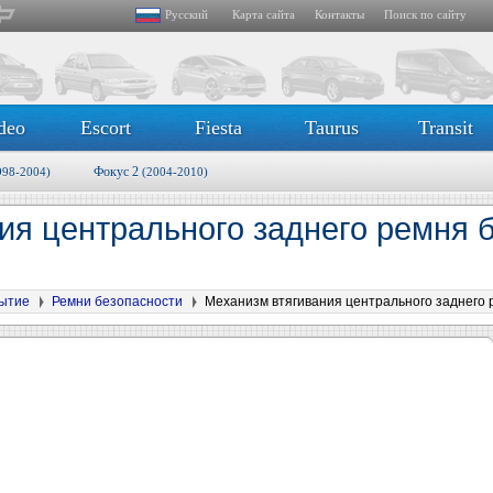
Русский
Карта сайта
Контакты
Поиск по сайту
deo
Escort
Fiesta
Taurus
Transit
Фокус 2
998-2004)
(2004-2010)
ия центрального заднего ремня б
рытие
Ремни безопасности
Механизм втягивания центрального заднего 