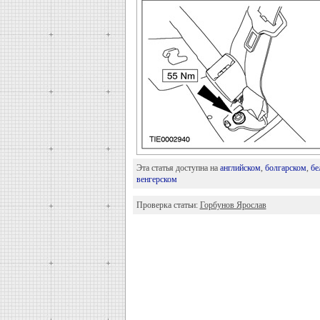
Эта статья доступна на
английском
,
болгарском
,
бе
венгерском
Проверка статьи:
Горбунов Ярослав