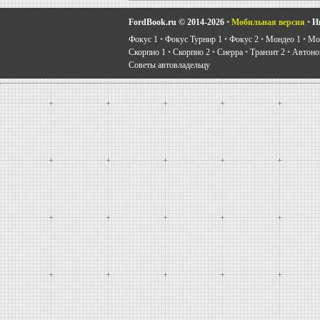
FordBook.ru © 2014-2026
•
Мобильная версия
•
И
Фокус 1
•
Фокус Турнир 1
•
Фокус 2
•
Мондео 1
•
Мон
Скорпио 1
•
Скорпио 2
•
Сиерра
•
Транзит 2
•
Автоно
Советы автовладельцу