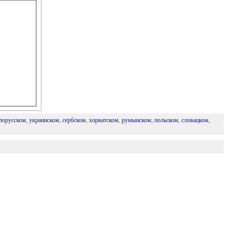
лорусском
,
украинском
,
сербском
,
хорватском
,
румынском
,
польском
,
словацком
,