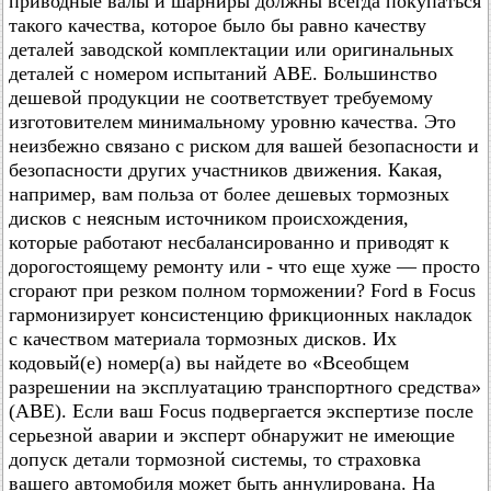
приводные валы и шарниры должны всегда покупаться
такого качества, которое было бы равно качеству
деталей заводской комплектации или оригинальных
деталей с номером испытаний АВЕ. Большинство
дешевой продукции не соответствует требуемому
изготовителем минимальному уровню качества. Это
неизбежно связано с риском для вашей безопасности и
безопасности других участников движения. Какая,
например, вам польза от более дешевых тормозных
дисков с неясным источником происхождения,
которые работают несбалансированно и приводят к
дорогостоящему ремонту или - что еще хуже — просто
сгорают при резком полном торможении? Ford в Focus
гармонизирует консистенцию фрикционных накладок
с качеством материала тормозных дисков. Их
кодовый(е) номер(а) вы найдете во «Всеобщем
разрешении на эксплуатацию транспортного средства»
(АВЕ). Если ваш Focus подвергается экспертизе после
серьезной аварии и эксперт обнаружит не имеющие
допуск детали тормозной системы, то страховка
вашего автомобиля может быть аннулирована. На