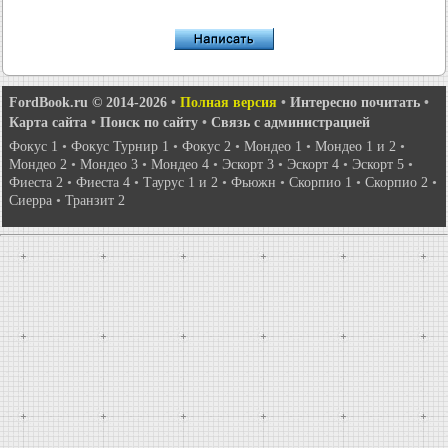
FordBook.ru © 2014-2026
•
Полная версия
•
Интересно почитать
•
Карта сайта
•
Поиск по сайту
•
Связь с администрацией
Фокус 1
•
Фокус Турнир 1
•
Фокус 2
•
Мондео 1
•
Мондео 1 и 2
•
Мондео 2
•
Мондео 3
•
Мондео 4
•
Эскорт 3
•
Эскорт 4
•
Эскорт 5
•
Фиеста 2
•
Фиеста 4
•
Таурус 1 и 2
•
Фьюжн
•
Скорпио 1
•
Скорпио 2
•
Сиерра
•
Транзит 2