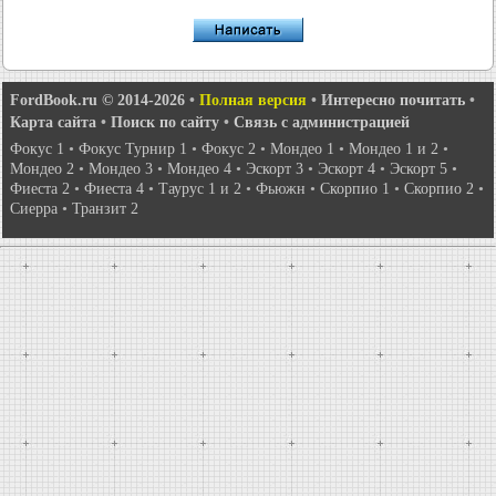
FordBook.ru © 2014-2026
•
Полная версия
•
Интересно почитать
•
Карта сайта
•
Поиск по сайту
•
Связь с администрацией
Фокус 1
•
Фокус Турнир 1
•
Фокус 2
•
Мондео 1
•
Мондео 1 и 2
•
Мондео 2
•
Мондео 3
•
Мондео 4
•
Эскорт 3
•
Эскорт 4
•
Эскорт 5
•
Фиеста 2
•
Фиеста 4
•
Таурус 1 и 2
•
Фьюжн
•
Скорпио 1
•
Скорпио 2
•
Сиерра
•
Транзит 2