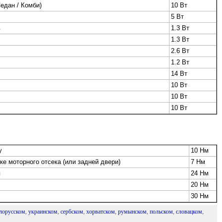
едан / Комби)
10 Вт
5 Вт
в
1.3 Вт
1.3 Вт
2.6 Вт
1.2 Вт
14 Вт
10 Вт
10 Вт
10 Вт
у
10 Нм
е моторного отсека (или задней двери)
7 Нм
я
24 Нм
20 Нм
30 Нм
лорусском
,
украинском
,
сербском
,
хорватском
,
румынском
,
польском
,
словацком
,