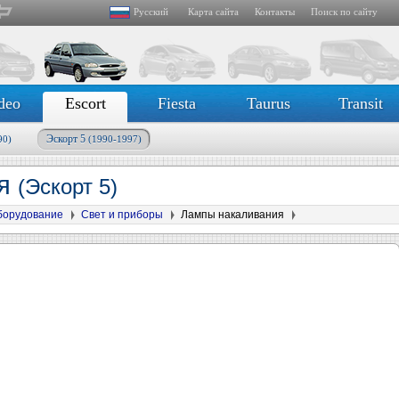
Русский
Карта сайта
Контакты
Поиск по сайту
deo
Escort
Fiesta
Taurus
Transit
Эскорт 5
90)
(1990-1997)
ия
(Эскорт 5)
борудование
Свет и приборы
Лампы накаливания