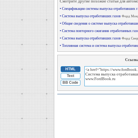
Смотрите другие похожие статьи для автом
• Спецификации системы выпуска отработавших 
• Система выпуска отработавших газов
Форд Монд
• Общие сведения о системе выпуска отработавши
• Система повторного сжигания отработанных га
• Система выпуска отработавших газов
Форд Сиер
• Топливная система и система выпуска отработа
Ссылка
HTML
Text
BB Code