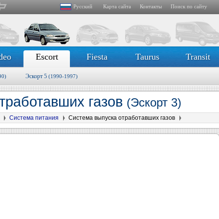
Русский
Карта сайта
Контакты
Поиск по сайту
deo
Escort
Fiesta
Taurus
Transit
Эскорт 5
90)
(1990-1997)
тработавших газов
(Эскорт 3)
Система питания
Система выпуска отработавших газов