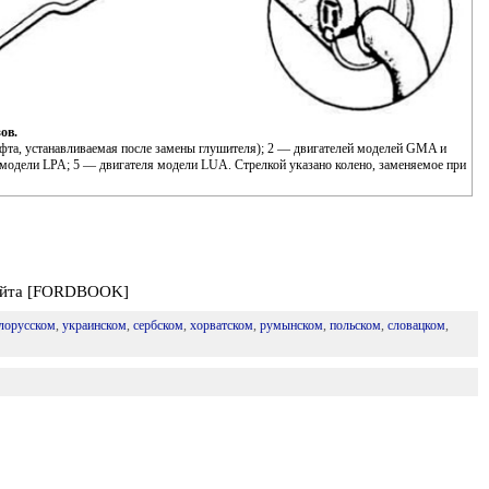
ов.
фта, устанавливаемая после замены глушителя); 2 — двигателей моделей GMA и
модели LPA; 5 — двигателя модели LUA. Стрелкой указано колено, заменяемое при
сайта [FORDBOOK]
лорусском
,
украинском
,
сербском
,
хорватском
,
румынском
,
польском
,
словацком
,