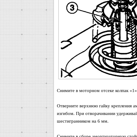
Снимите в моторном отсеке колпак «1»
Отверните верхнюю гайку крепления а
изгибом. При отворачивании удержива
шестигранником на 6 мм.
Снимите в сборе амортизаторную стойк