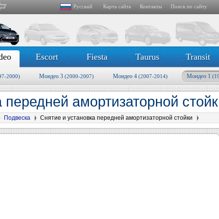
Русский
Карта сайта
Контакты
Поиск по сайту
deo
Escort
Fiesta
Taurus
Transit
Мондео 3
Мондео 4
Мондео 1
97-2000)
(2000-2007)
(2007-2014)
(1
а передней амортизаторной стой
Подвеска
Снятие и установка передней амортизаторной стойки