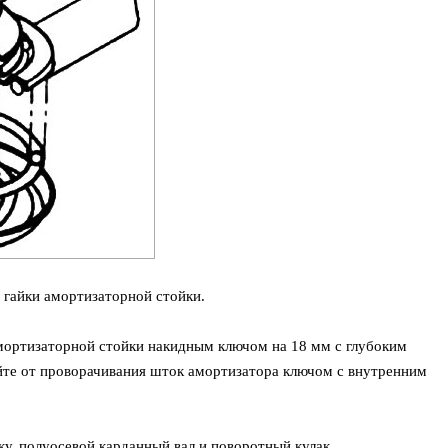
 гайки амортизаторной стойки.
мортизаторной стойки накидным ключом на 18 мм с глубоким
йте от проворачивания шток амортизатора ключом с внутренним
у, полуосевой карданный вал и поворотный кулак.