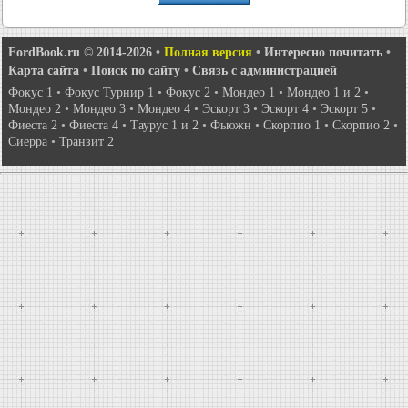
FordBook.ru © 2014-2026
•
Полная версия
•
Интересно почитать
•
Карта сайта
•
Поиск по сайту
•
Связь с администрацией
Фокус 1
•
Фокус Турнир 1
•
Фокус 2
•
Мондео 1
•
Мондео 1 и 2
•
Мондео 2
•
Мондео 3
•
Мондео 4
•
Эскорт 3
•
Эскорт 4
•
Эскорт 5
•
Фиеста 2
•
Фиеста 4
•
Таурус 1 и 2
•
Фьюжн
•
Скорпио 1
•
Скорпио 2
•
Сиерра
•
Транзит 2