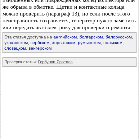
изношенных или поврежденных колец коллектора или
же обрыва в обмотке. Щетки и контактные кольца
можно проверить (параграф 13), но если после этого
неисправность сохраняется, генератор нужно заменить
или передать автоэлектрику для проверки и ремонта.
Эта статья доступна на
английском
,
болгарском
,
белорусском
,
украинском
,
сербском
,
хорватском
,
румынском
,
польском
,
словацком
,
венгерском
Проверка статьи:
Горбунов Ярослав