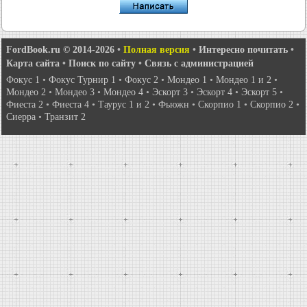
FordBook.ru © 2014-2026
•
Полная версия
•
Интересно почитать
•
Карта сайта
•
Поиск по сайту
•
Связь с администрацией
Фокус 1
•
Фокус Турнир 1
•
Фокус 2
•
Мондео 1
•
Мондео 1 и 2
•
Мондео 2
•
Мондео 3
•
Мондео 4
•
Эскорт 3
•
Эскорт 4
•
Эскорт 5
•
Фиеста 2
•
Фиеста 4
•
Таурус 1 и 2
•
Фьюжн
•
Скорпио 1
•
Скорпио 2
•
Сиерра
•
Транзит 2