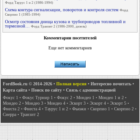
Форд Таурус 1 и 2 (1986-1994)
Схема контура сигнализации, поворотов и контроля систем
Форд
Скорпио 1 (1985-1994)
Осмотр состояния днища кузова и трубопроводов топливной и
тормозной…
Форд Транзит 2 (1986-2000, дизель)
Комментарии посетителей
Еще нет комментариев
FordBook.ru © 2014-2026
•
Полная версия
•
Интересно почитать
•
Карта сайта
•
Поиск по сайту
•
Связь с администрацией
Фокус 1
•
Фокус Турнир 1
•
Фокус 2
•
Мондео 1
•
Мондео 1 и 2
•
Мондео 2
•
Мондео 3
•
Мондео 4
•
Эскорт 3
•
Эскорт 4
•
Эскорт 5
•
Фиеста 2
•
Фиеста 4
•
Таурус 1 и 2
•
Фьюжн
•
Скорпио 1
•
Скорпио 2
•
Сиерра
•
Транзит 2