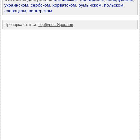
украинском
,
сербском
,
хорватском
,
румынском
,
польском
,
словацком
,
венгерском
Проверка статьи:
Горбунов Ярослав