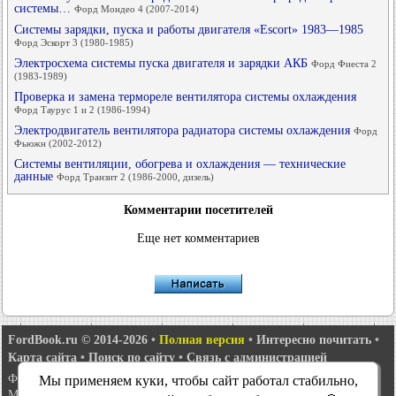
системы…
Форд Мондео 4 (2007-2014)
Системы зарядки, пуска и работы двигателя «Escort» 1983—1985
Форд Эскорт 3 (1980-1985)
Электросхема системы пуска двигателя и зарядки АКБ
Форд Фиеста 2
(1983-1989)
Проверка и замена термореле вентилятора системы охлаждения
Форд Таурус 1 и 2 (1986-1994)
Электродвигатель вентилятора радиатора системы охлаждения
Форд
Фьюжн (2002-2012)
Системы вентиляции, обогрева и охлаждения — технические
данные
Форд Транзит 2 (1986-2000, дизель)
Комментарии посетителей
Еще нет комментариев
FordBook.ru © 2014-2026
•
Полная версия
•
Интересно почитать
•
Карта сайта
•
Поиск по сайту
•
Связь с администрацией
Фокус 1
•
Фокус Турнир 1
•
Фокус 2
•
Мондео 1
•
Мондео 1 и 2
•
Мы применяем куки, чтобы сайт работал стабильно,
Мондео 2
•
Мондео 3
•
Мондео 4
•
Эскорт 3
•
Эскорт 4
•
Эскорт 5
•