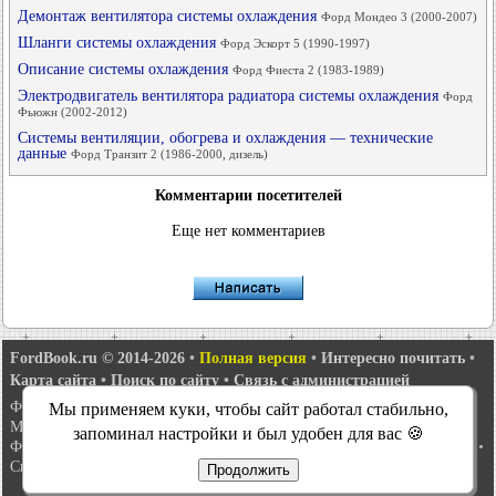
Демонтаж вентилятора системы охлаждения
Форд Мондео 3 (2000-2007)
Шланги системы охлаждения
Форд Эскорт 5 (1990-1997)
Описание системы охлаждения
Форд Фиеста 2 (1983-1989)
Электродвигатель вентилятора радиатора системы охлаждения
Форд
Фьюжн (2002-2012)
Системы вентиляции, обогрева и охлаждения — технические
данные
Форд Транзит 2 (1986-2000, дизель)
Комментарии посетителей
Еще нет комментариев
FordBook.ru © 2014-2026
•
Полная версия
•
Интересно почитать
•
Карта сайта
•
Поиск по сайту
•
Связь с администрацией
Фокус 1
•
Фокус Турнир 1
•
Фокус 2
•
Мондео 1
•
Мондео 1 и 2
•
Мы применяем куки, чтобы сайт работал стабильно,
Мондео 2
•
Мондео 3
•
Мондео 4
•
Эскорт 3
•
Эскорт 4
•
Эскорт 5
•
запоминал настройки и был удобен для вас 🍪
Фиеста 2
•
Фиеста 4
•
Таурус 1 и 2
•
Фьюжн
•
Скорпио 1
•
Скорпио 2
•
Сиерра
•
Транзит 2
Продолжить