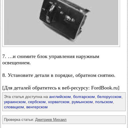
7. …и снимите блок управления наружным
освещением.
8. Установите детали в порядке, обратном снятию.
[Для деталей обратитесь к веб-ресурсу: FordBook.ru]
Эта статья доступна на
английском
,
болгарском
,
белорусском
,
украинском
,
сербском
,
хорватском
,
румынском
,
польском
,
словацком
,
венгерском
Проверка статьи:
Дмитриев Михаил