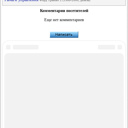
Форд Транзит 2 (1986-2000, дизель)
Комментарии посетителей
Еще нет комментариев
FordBook.ru © 2014-2026
•
Полная версия
•
Интересно почитать
•
Карта сайта
•
Поиск по сайту
•
Связь с администрацией
Фокус 1
•
Фокус Турнир 1
•
Фокус 2
•
Мондео 1
•
Мондео 1 и 2
•
Мондео 2
•
Мондео 3
•
Мондео 4
•
Эскорт 3
•
Эскорт 4
•
Эскорт 5
•
Фиеста 2
•
Фиеста 4
•
Таурус 1 и 2
•
Фьюжн
•
Скорпио 1
•
Скорпио 2
•
Сиерра
•
Транзит 2