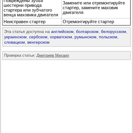
Повреждены зубья
Замените или отремонтируйте
шестерни привода
стартер, замените маховик
стартера или зубчатого
двигателя
венца маховика двигателя
Неисправен стартер
Отремонтируйте стартер
Эта статья доступна на
английском
,
болгарском
,
белорусском
,
украинском
,
сербском
,
хорватском
,
румынском
,
польском
,
словацком
,
венгерском
Проверка статьи:
Дмитриев Михаил