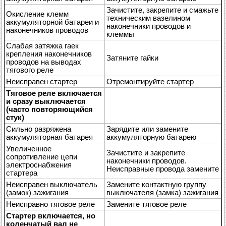
Зачистите, закрепите и смажьте
Окисление клемм
техническим вазелином
аккумуляторной батареи и
наконечники проводов и
наконечников проводов
клеммы
Слабая затяжка гаек
крепления наконечников
Затяните гайки
проводов на выводах
тягового реле
Неисправен стартер
Отремонтируйте стартер
Тяговое реле включается
и сразу выключается
(часто повторяющийся
стук)
Сильно разряжена
Зарядите или замените
аккумуляторная батарея
аккумуляторную батарею
Увеличенное
Зачистите и закрепите
сопротивление цепи
наконечники проводов.
электроснабжения
Неисправные провода замените
стартера
Неисправен выключатель
Замените контактную группу
(замок) зажигания
выключателя (замка) зажигания
Неисправно тяговое реле
Замените тяговое реле
Стартер включается, но
коленчатый вал не