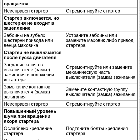
вращается
Неисправен стартер
Отремонтируйте стартер
Стартер включается, но
шестерня не входит в
зацепление
Забоины на зубьях
Устраните забоины или
шестерни привода или
замените маховик либо привод
венца маховика
стартера
Стартер не выключается
после пуска двигателя
Заедание ключа в
Отремонтируйте или замените
выключателе (замке)
механическую часть
зажигания в положении
выключателя (замка) зажигания
«стартер»
Замыкание контактов
Замените контактную группу
выключателя (замка)
выключателя (замка) зажигания
зажигания
Неисправен стартер
Отремонтируйте стартер
Повышенный уровень
шума при вращении
якоря стартера
Ослаблено крепление
Подтяните болты крепления
стартера
стартера