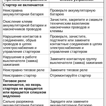
Стартер не включается
Неисправна
Проверьте аккумуляторную
аккумуляторная батарея
батарею
Зачистите, закрепите и смажьте
Окисление клемм
техническим вазелином
аккумуляторной батареи и
наконечники проводов и
наконечников проводов
клеммы
Нарушение контактов в
Проверьте, зачистите,
соединениях, обрыв
подтяните или замените
проводов в цепях
контактные соединения в цепях
электроснабжения и
электроснабжения и
управления стартером
управления стартером
Нарушение в работе
Замените контактную группу
выключателя (замка)
выключателя (замка) зажигания
зажигания
Неисправно тяговое реле
Замените тяговое реле
Неисправен стартер
Отремонтируйте стартер
Тяговое реле
включается, но якорь
стартера не вращается
или вращается слишком
медленно
Сильно разряжена
Зарядите или замените
аккумуляторная батарея
аккумуляторную батарею