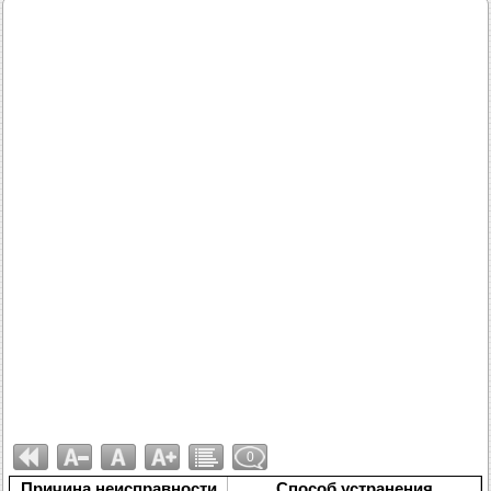
0
Причина неисправности
Способ устранения