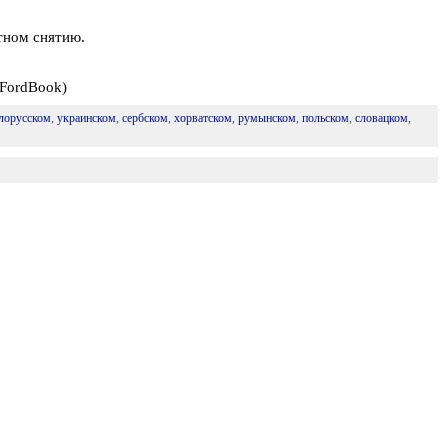
тном снятию.
 FordBook)
лорусском
,
украинском
,
сербском
,
хорватском
,
румынском
,
польском
,
словацком
,