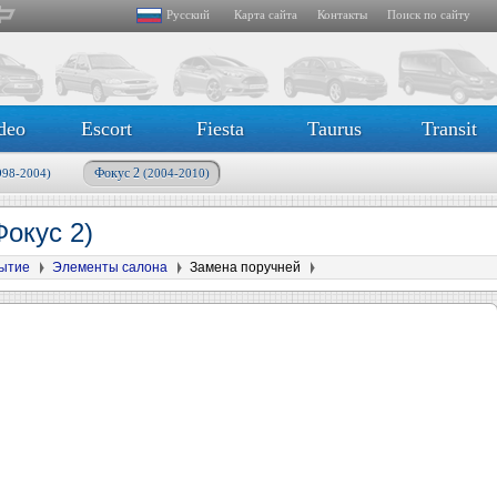
Русский
Карта сайта
Контакты
Поиск по сайту
deo
Escort
Fiesta
Taurus
Transit
Фокус 2
998-2004)
(2004-2010)
Фокус 2)
рытие
Элементы салона
Замена поручней