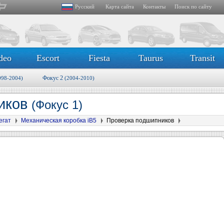
Русский
Карта сайта
Контакты
Поиск по сайту
deo
Escort
Fiesta
Taurus
Transit
Фокус 2
998-2004)
(2004-2010)
иков
(Фокус 1)
егат
Механическая коробка iB5
Проверка подшипников