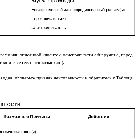
– Жгут электропроводки
– Незакрепленный или корродированный разъем(ы)
– Переключатель(и)
– Электродвигатель
 вами или описанной клиентом неисправности обнаружена, перед
раните ее (если это возможно).
евидна, проверьте признак неисправности и обратитесь к Таблице
авности
Возможные Причины
Действие
ктрическая цепь(и)