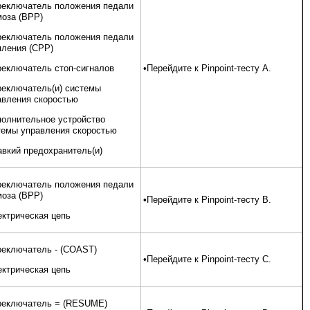
реключатель положения педали
моза (ВРР)
реключатель положения педали
пления (СРР)
реключатель стоп-сигналов
•Перейдите к Pinpoint-тесту А.
реключатель(и) системы
авления скоростью
полнительное устройство
темы управления скоростью
авкий предохранитель(и)
реключатель положения педали
моза (ВРР)
•Перейдите к Pinpoint-тесту В.
ектрическая цепь
реключатель - (COAST)
•Перейдите к Pinpoint-тесту С.
ектрическая цепь
реключатель = (RESUME)