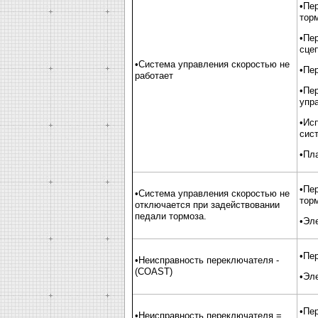
•Пе
тор
•Пе
сце
•Система управления скоростью не
•Пе
работает
•Пе
упр
•Ис
сис
•Пл
•Пе
•Система управления скоростью не
тор
отключается при задействовании
педали тормоза.
•Эл
•Пе
•Неисправность переключателя -
(COAST)
•Эл
•Пе
•Неисправность переключателя =