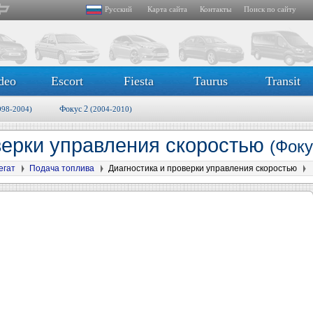
Русский
Карта сайта
Контакты
Поиск по сайту
deo
Escort
Fiesta
Taurus
Transit
Фокус 2
998-2004)
(2004-2010)
верки управления скоростью
(Фоку
егат
Подача топлива
Диагностика и проверки управления скоростью