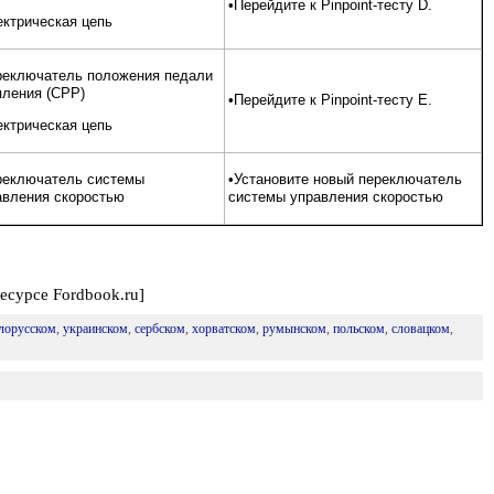
•Перейдите к Pinpoint-тесту D.
ектрическая цепь
реключатель положения педали
пления (СРР)
•Перейдите к Pinpoint-тесту Е.
ектрическая цепь
реключатель системы
•Установите новый переключатель
авления скоростью
системы управления скоростью
есурсе Fordbook.ru]
лорусском
,
украинском
,
сербском
,
хорватском
,
румынском
,
польском
,
словацком
,