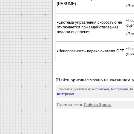
(RESUME)
•Эл
•Пе
•Система управления скоростью не
сце
отключается при задействовании
педали сцепления.
•Эл
•Пе
•Неисправность переключателя OFF
упр
[Найти оригинал можно на указанном р
Эта статья доступна на
английском
,
болгарском
,
бе
венгерском
Проверка статьи:
Горбунов Ярослав