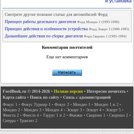
и установка
Смотрите другие похожие статьи для автомобилей Форд:
Принцип работы дизельного двигателя
Форд Мондео 1 (1993-1996)
Принцип действия и особенности устройства
Форд Эскорт 3 (1980-1985)
Дальнейшие действия по сборке двигателя
Форд Скорпио 1 (1985-1994)
Комментарии посетителей
Еще нет комментариев
FordBook.ru © 2014-2026
•
Полная версия
•
Интересно почитать
•
Карта сайта
•
Поиск по сайту
•
Связь с администрацией
Фокус 1
•
Фокус Турнир 1
•
Фокус 2
•
Мондео 1
•
Мондео 1 и 2
•
Мондео 2
•
Мондео 3
•
Мондео 4
•
Эскорт 3
•
Эскорт 4
•
Эскорт 5
•
Фиеста 2
•
Фиеста 4
•
Таурус 1 и 2
•
Фьюжн
•
Скорпио 1
•
Скорпио 2
•
Сиерра
•
Транзит 2