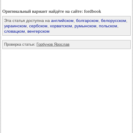
Оригинальный вариант найдёте на сайте: fordbook
Эта статья доступна на
английском
,
болгарском
,
белорусском
,
украинском
,
сербском
,
хорватском
,
румынском
,
польском
,
словацком
,
венгерском
Проверка статьи:
Горбунов Ярослав