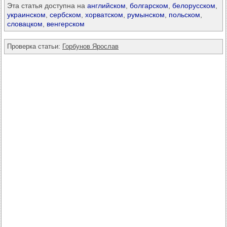
Эта статья доступна на
английском
,
болгарском
,
белорусском
,
украинском
,
сербском
,
хорватском
,
румынском
,
польском
,
словацком
,
венгерском
Проверка статьи:
Горбунов Ярослав