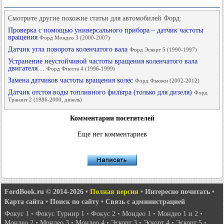
Смотрите другие похожие статьи для автомобилей Форд:
Проверка с помощью универсального прибора – датчик частоты
вращения
Форд Мондео 3 (2000-2007)
Датчик угла поворота коленчатого вала
Форд Эскорт 5 (1990-1997)
Устранение неустойчивой частоты вращения коленчатого вала
двигателя…
Форд Фиеста 4 (1996-1999)
Замена датчиков частоты вращения колес
Форд Фьюжн (2002-2012)
Датчик отстоя воды топливного фильтра (только для дизеля)
Форд
Транзит 2 (1986-2000, дизель)
Комментарии посетителей
Еще нет комментариев
FordBook.ru © 2014-2026
•
Полная версия
•
Интересно почитать
•
Карта сайта
•
Поиск по сайту
•
Связь с администрацией
Фокус 1
•
Фокус Турнир 1
•
Фокус 2
•
Мондео 1
•
Мондео 1 и 2
•
Мондео 2
•
Мондео 3
•
Мондео 4
•
Эскорт 3
•
Эскорт 4
•
Эскорт 5
•