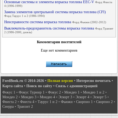
Основные системы и элементы впрыска топлива EEC-V
Форд Фиеста
4 (1996-1999)
Замена элементов центральной системы впрыска топлива (CFI)
Форд Таурус 1 и 2 (1986-1994)
Неисправности системы впрыска топлива
Форд Фьюжн (2002-2012)
Выключатель-предохранитель системы впрыска топлива
Форд Транзит
2 (1986-2000, дизель)
Комментарии посетителей
Еще нет комментариев
FordBook.ru © 2014-2026
•
Полная версия
•
Интересно почитать
•
Карта сайта
•
Поиск по сайту
•
Связь с администрацией
Фокус 1
•
Фокус Турнир 1
•
Фокус 2
•
Мондео 1
•
Мондео 1 и 2
•
Мондео 2
•
Мондео 3
•
Мондео 4
•
Эскорт 3
•
Эскорт 4
•
Эскорт 5
•
Фиеста 2
•
Фиеста 4
•
Таурус 1 и 2
•
Фьюжн
•
Скорпио 1
•
Скорпио 2
•
Сиерра
•
Транзит 2