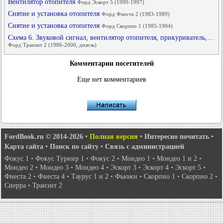
Вентилятор отопителя
Форд Эскорт 5 (1990-1997)
Снятие и установка отопителя
Форд Фиеста 2 (1983-1989)
Снятие и установка отопителя
Форд Скорпио 1 (1985-1994)
Схема 6. Звуковой сигнал, вентилятор отопителя, прикуриватель,…
Форд Транзит 2 (1986-2000, дизель)
Комментарии посетителей
Еще нет комментариев
FordBook.ru © 2014-2026
•
Полная версия
•
Интересно почитать
•
Карта сайта
•
Поиск по сайту
•
Связь с администрацией
Фокус 1
•
Фокус Турнир 1
•
Фокус 2
•
Мондео 1
•
Мондео 1 и 2
•
Мондео 2
•
Мондео 3
•
Мондео 4
•
Эскорт 3
•
Эскорт 4
•
Эскорт 5
•
Фиеста 2
•
Фиеста 4
•
Таурус 1 и 2
•
Фьюжн
•
Скорпио 1
•
Скорпио 2
•
Сиерра
•
Транзит 2