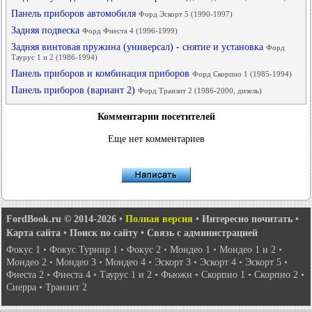
Панель приборов автомобиля
Форд Эскорт 5 (1990-1997)
Задняя подвеска
Форд Фиеста 4 (1996-1999)
Задняя винтовая пружина (универсал) - снятие и установка
Форд
Таурус 1 и 2 (1986-1994)
Панель приборов и комбинация приборов
Форд Скорпио 1 (1985-1994)
Панель приборов (вариант 2)
Форд Транзит 2 (1986-2000, дизель)
Комментарии посетителей
Еще нет комментариев
FordBook.ru © 2014-2026
•
Полная версия
•
Интересно почитать
•
Карта сайта
•
Поиск по сайту
•
Связь с администрацией
Фокус 1
•
Фокус Турнир 1
•
Фокус 2
•
Мондео 1
•
Мондео 1 и 2
•
Мондео 2
•
Мондео 3
•
Мондео 4
•
Эскорт 3
•
Эскорт 4
•
Эскорт 5
•
Фиеста 2
•
Фиеста 4
•
Таурус 1 и 2
•
Фьюжн
•
Скорпио 1
•
Скорпио 2
•
Сиерра
•
Транзит 2