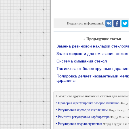
Поделитесь информацией:
« Предыдущие статьи
Замена резиновой накладки стеклооч
Залив жидкости для омывания стекол
Система омывания стекол
Так исчезают более крупные царапи
Полировка делает незаметными мелк
царапины
Смотрите другие похожие статьи для автом
• Проверка и регулировка зазоров клапанов
Форд 
• Регулировка и уход за сцеплением
Форд Эскорт 3
• Ремонт и регулировка карбюратора
Форд Фиеста
• Регулировка педали сцепления
Форд Таурус 1 и 2