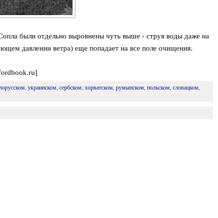
 Сопла были отдельно выровнены чуть выше - струя воды даже на
ющем давлении ветра) еще попадает на все поле очищения.
fordbook.ru]
лорусском
,
украинском
,
сербском
,
хорватском
,
румынском
,
польском
,
словацком
,