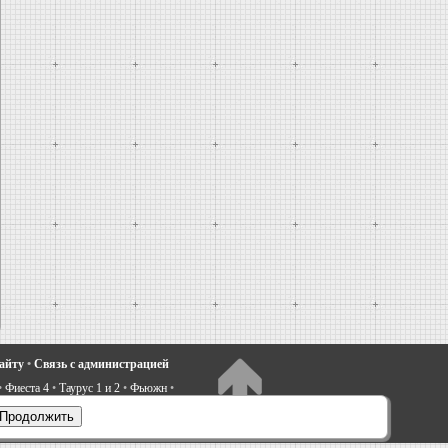
сайту
•
Связь с администрацией
•
Фиеста 4
•
Таурус 1 и 2
•
Фьюжн
•
электрооборудование
•
Продолжить