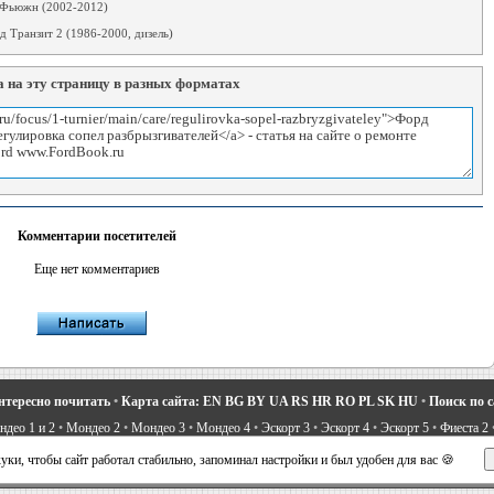
Фьюжн (2002-2012)
 Транзит 2 (1986-2000, дизель)
 на эту страницу в разных форматах
Комментарии посетителей
Еще нет комментариев
нтересно почитать
•
Карта сайта:
EN
BG
BY
UA
RS
HR
RO
PL
SK
HU
•
Поиск по 
део 1 и 2
•
Мондео 2
•
Мондео 3
•
Мондео 4
•
Эскорт 3
•
Эскорт 4
•
Эскорт 5
•
Фиеста 2
вости про Форд
•
Устройство легковых машин
•
Автоматические трансмиссии
•
Силовое 
ки, чтобы сайт работал стабильно, запоминал настройки и был удобен для вас 🍪