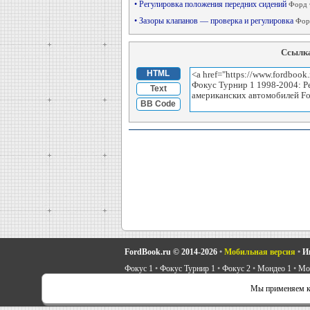
• Регулировка положения передних сидений
Форд 
• Зазоры клапанов — проверка и регулировка
Форд
Ссылка
HTML
Text
BB Code
FordBook.ru © 2014-2026
•
Мобильная версия
•
И
Фокус 1
•
Фокус Турнир 1
•
Фокус 2
•
Мондео 1
•
Мон
Скорпио 1
•
Скорпио 2
•
Сиерра
•
Транзит 2
•
Автоно
Мы применяем ку
Советы автовладельцу