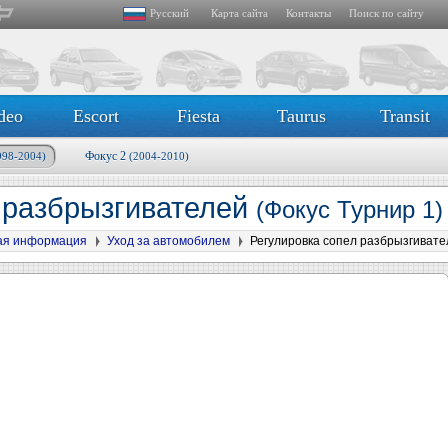
Русский
Карта сайта
Контакты
Поиск по сайту
deo
Escort
Fiesta
Taurus
Transit
Фокус 2
998-2004)
(2004-2010)
 разбрызгивателей
(Фокус Турнир 1)
я информация
Уход за автомобилем
Регулировка сопел разбрызгивате