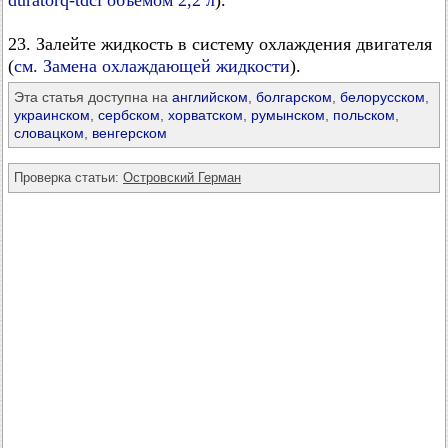
duratorq-tdci объемом 2,2 л
).
23. Залейте жидкость в систему охлаждения двигателя
(
см. Замена охлаждающей жидкости
).
Эта статья доступна на
английском
,
болгарском
,
белорусском
,
украинском
,
сербском
,
хорватском
,
румынском
,
польском
,
словацком
,
венгерском
Проверка статьи:
Островский Герман