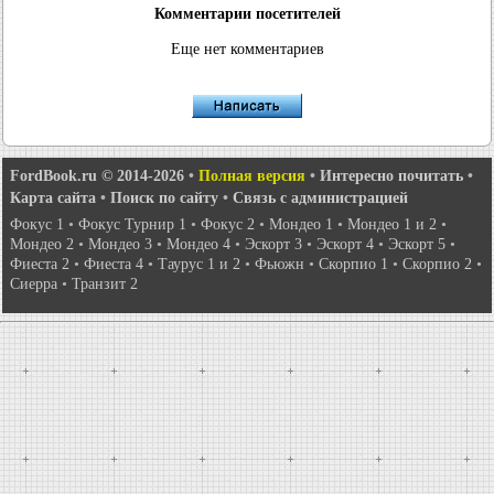
Комментарии посетителей
Еще нет комментариев
FordBook.ru © 2014-2026
•
Полная версия
•
Интересно почитать
•
Карта сайта
•
Поиск по сайту
•
Связь с администрацией
Фокус 1
•
Фокус Турнир 1
•
Фокус 2
•
Мондео 1
•
Мондео 1 и 2
•
Мондео 2
•
Мондео 3
•
Мондео 4
•
Эскорт 3
•
Эскорт 4
•
Эскорт 5
•
Фиеста 2
•
Фиеста 4
•
Таурус 1 и 2
•
Фьюжн
•
Скорпио 1
•
Скорпио 2
•
Сиерра
•
Транзит 2