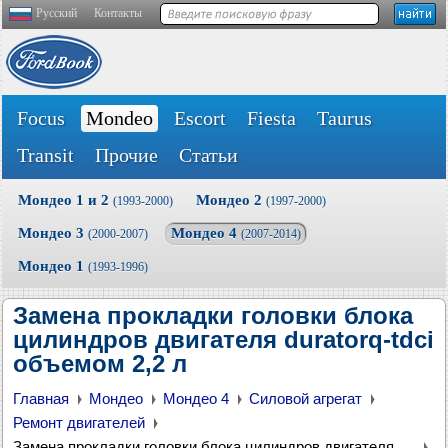
Русский
Контакты
Focus
Mondeo
Escort
Fiesta
Taurus
Transit
Прочие
Статьи
Мондео 1 и 2
Мондео 2
(1993-2000)
(1997-2000)
Мондео 3
Мондео 4
(2000-2007)
(2007-2014)
Мондео 1
(1993-1996)
Замена прокладки головки блока
цилиндров двигателя duratorq-tdci
объемом 2,2 л
Главная
Мондео
Мондео 4
Силовой агрегат
Ремонт двигателей
Замена прокладки головки блока цилиндров двигателя duratorq-tdci объемом 2,2 л